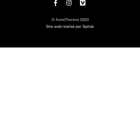
© AnneThorens 2020
Site web réalisé par Spitak
Back
To
Top