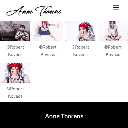
Skip
Men
to
content
©Robert
©Robert
©Robert
©Robert
Kovacs
Kovacs
Kovacs
Kovacs
©Robert
Kovacs
Anne Thorens